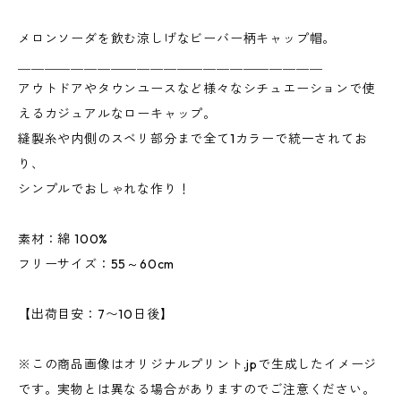
メロンソーダを飲む涼しげなビーバー柄キャップ帽。
＿＿＿＿＿＿＿＿＿＿＿＿＿＿＿＿＿＿＿＿＿＿＿
アウトドアやタウンユースなど様々なシチュエーションで使
えるカジュアルなローキャップ。
縫製糸や内側のスベリ部分まで全て1カラーで統一されてお
り、
シンプルでおしゃれな作り！
素材：綿 100%
フリーサイズ：55～60cm
【出荷目安：7〜10日後】
※この商品画像はオリジナルプリント.jpで生成したイメージ
です。実物とは異なる場合がありますのでご注意ください。