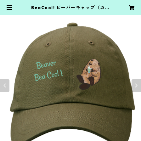
BeaCool! ビーバーキャップ（カー
キ） | こあらゆうshop.yu21.jp