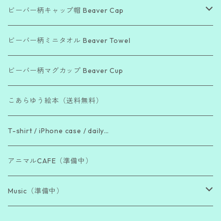
ビーバー柄キャップ帽 Beaver Cap
「Beautiful Day」シリーズ
ビーバー柄ミニタオル Beaver Towel
「Bea Cool !」シリーズ
ビーバー柄マグカップ Beaver Cup
「The Beaver Blend」シリーズ
こあらゆう絵本（送料無料）
「働き者ビーバー」シリーズ
T-shirt / iPhone case / daily…
「脱力系ビーバー」シリーズ
アニマルCAFE（準備中）
Music（準備中）
Sutras of Japanese Buddhism