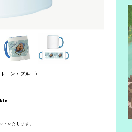
S
F
C
マグ（2トーン・ブルー）
able
ントいたします。