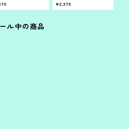
ン・イエロー）
レッド）
375
¥2,375
ール中の商品