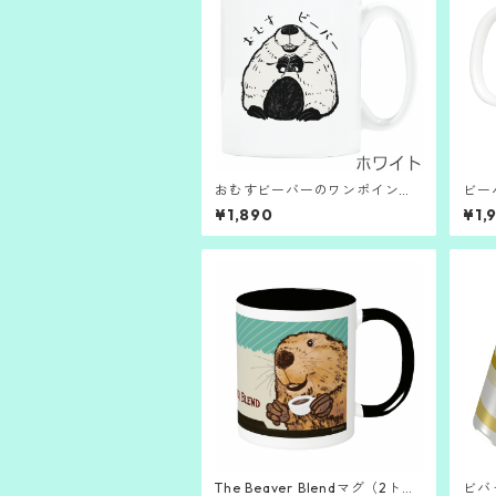
おむすビーバーのワンポイント
ビー
マグ
ひろ
¥1,890
¥1,
The Beaver Blendマグ（2トー
ビバ