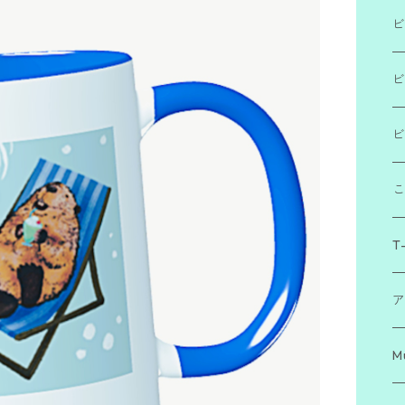
ビ
「
ビ
「
ビ
「
T-
ア
M