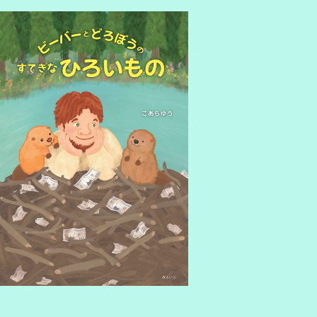
utras of Japanese Buddhism
amous Japanese Poems
ommissioned work