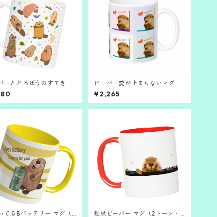
バーとどろぼうのすてきな
ビーバー愛が止まらないマグ
いものマグ
980
¥2,265
ってるBバッテリー マグ（2
頬杖ビーバー マグ（2トーン・