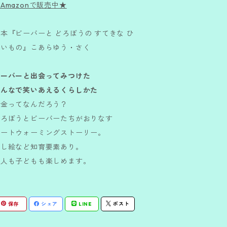
Amazonで販売中★
本『ビーバーと どろぼうの すてきな ひ
ろいもの』こあらゆう・さく
ビーバーと出会ってみつけた
みんなで笑いあえるくらしかた
お金ってなんだろう？
どろぼうとビーバーたちがおりなす
ハートウォーミングストーリー。
探し絵など知育要素あり。
大人も子どもも楽しめます。
保存
シェア
LINE
ポスト