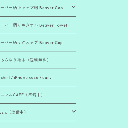
ーバー柄キャップ帽 Beaver Cap
Beautiful Day」シリーズ
ーバー柄ミニタオル Beaver Towel
Bea Cool !」シリーズ
ーバー柄マグカップ Beaver Cup
The Beaver Blend」シリーズ
こあらゆう絵本（送料無料）
「働き者ビーバー」シリーズ
shirt / iPhone case / daily…
「脱力系ビーバー」シリーズ
ニマルCAFE（準備中）
usic（準備中）