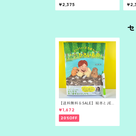
ン・ブラック）
トー
¥2,375
¥2,
セ
【送料無料＆SALE】絵本とJETS
TREAMボールペンのセット
¥1,672
20%OFF