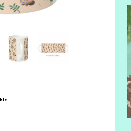
S
F
C
able