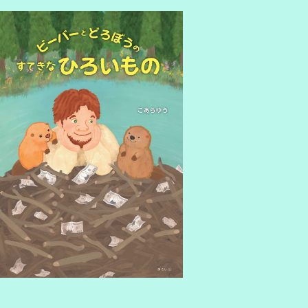
utras of Japanese Buddhism
amous Japanese Poems
ommissioned work