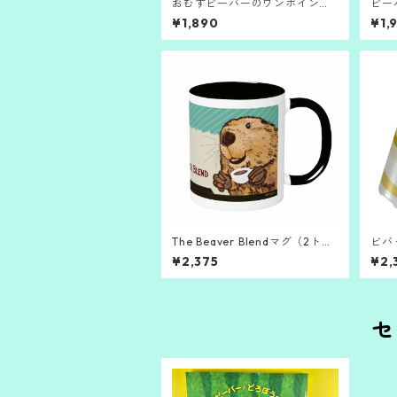
おむすビーバーのワンポイント
ビー
マグ
ひろ
¥1,890
¥1,
The Beaver Blendマグ（2トー
ビバ
ン・ブラック）
トー
¥2,375
¥2,
セ