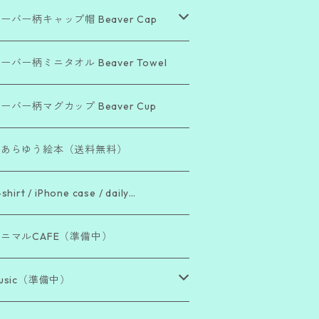
ーバー柄キャップ帽 Beaver Cap
Beautiful Day」シリーズ
ーバー柄ミニタオル Beaver Towel
Bea Cool !」シリーズ
ーバー柄マグカップ Beaver Cup
The Beaver Blend」シリーズ
こあらゆう絵本（送料無料）
「働き者ビーバー」シリーズ
shirt / iPhone case / daily…
「脱力系ビーバー」シリーズ
ニマルCAFE（準備中）
usic（準備中）