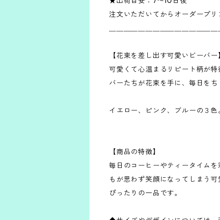
★出荷目安：7〜10日後
注文いただいてからオーダープリ
＿＿＿＿＿＿＿＿＿＿＿＿＿＿＿
【花束を差し出す可愛いビーバー
可愛くて心温まるリピート柄が特徴
バーたちが花束を手に、毎日をち
イエロー、ピンク、ブルーの３色
【商品の特徴】
毎日のコーヒーやティータイムを
もが思わず笑顔になってしまう可
ぴったりの一品です。