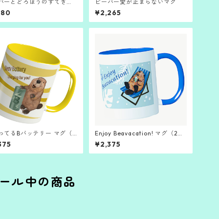
バーとどろぼうのすてきな
ビーバー愛が止まらないマグ
いものマグ
980
¥2,265
ってるBバッテリー マグ（2
Enjoy Beavacation! マグ（2ト
ン・イエロー）
ーン・ブルー）
375
¥2,375
ール中の商品