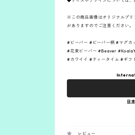
◆サイズやデザインについては、
※この商品画像はオリジナルプリン
がありますのでご注意ください。
#ビーバー #ビーバー柄 #マグカ
#花束ビーバー #Beaver #Koala
#カワイイ #ティータイム #ギフ
Interna
日
レビュー