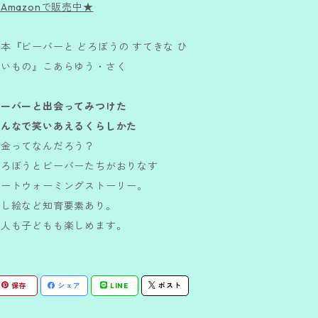
Amazonで販売中★
本『ビーバーと どろぼうの すてきな ひ
ろいもの』こあらゆう・さく
ビーバーと出会ってみつけた
みんなで笑いあえるくらしかた
お金ってなんだろう？
どろぼうとビーバーたちがおりなす
ハートウォーミングストーリー。
探し絵など知育要素あり。
大人も子どもも楽しめます。
保存
シェア
LINE
ポスト