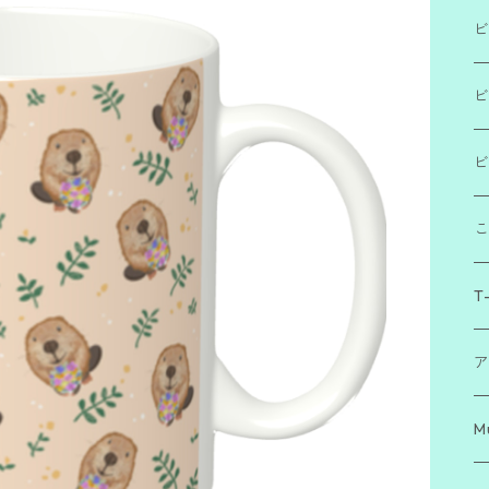
ビ
「
ビ
「
ビ
「
T-
ア
M