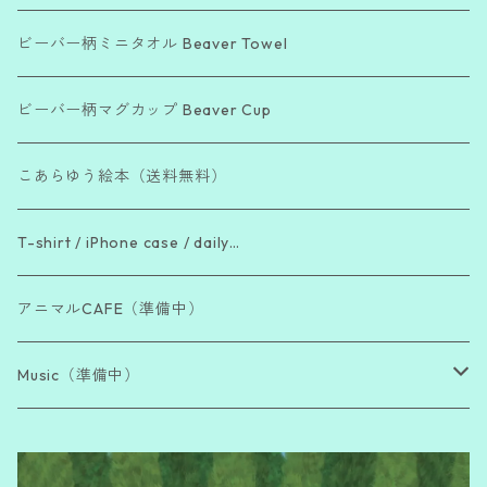
「Beautiful Day」シリーズ
ビーバー柄ミニタオル Beaver Towel
「Bea Cool !」シリーズ
ビーバー柄マグカップ Beaver Cup
「The Beaver Blend」シリーズ
こあらゆう絵本（送料無料）
「働き者ビーバー」シリーズ
T-shirt / iPhone case / daily…
「脱力系ビーバー」シリーズ
アニマルCAFE（準備中）
Music（準備中）
Sutras of Japanese Buddhism