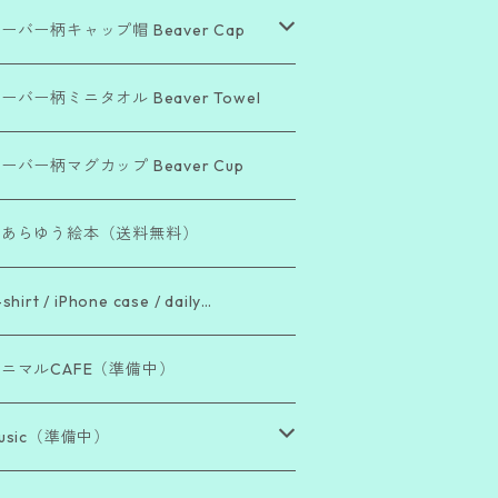
ーバー柄キャップ帽 Beaver Cap
Beautiful Day」シリーズ
ーバー柄ミニタオル Beaver Towel
Bea Cool !」シリーズ
ーバー柄マグカップ Beaver Cup
The Beaver Blend」シリーズ
こあらゆう絵本（送料無料）
「働き者ビーバー」シリーズ
shirt / iPhone case / daily…
「脱力系ビーバー」シリーズ
ニマルCAFE（準備中）
usic（準備中）