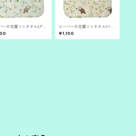
バーの花園ミニタオル(グリ
ビーバーの花園ミニタオル(ベー
）
ジュ）
100
¥1,100