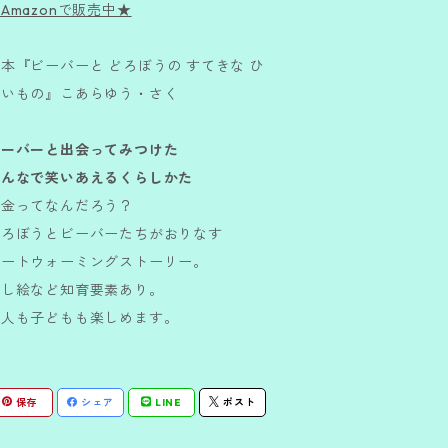
Amazonで販売中★
本『ビーバーと どろぼうの すてきな ひ
ろいもの』こあらゆう・さく
ビーバーと出会ってみつけた
みんなで笑いあえるくらしかた
お金ってなんだろう？
どろぼうとビーバーたちがおりなす
ハートウォーミングストーリー。
探し絵など知育要素あり。
大人も子どもも楽しめます。
保存
シェア
LINE
ポスト