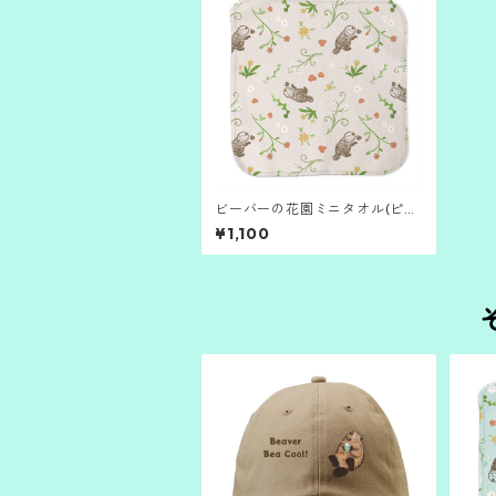
ビーバーの花園ミニタオル(ピン
ク）
¥1,100