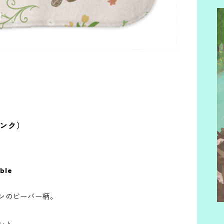
S
F
C
ピンク）
able
ンのビーバー柄。