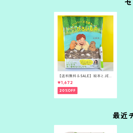
セ
【送料無料＆SALE】絵本とJETS
TREAMボールペンのセット
¥1,672
20%OFF
最近