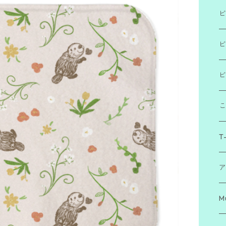
ビ
「
ビ
「
ビ
「
T-
ア
M