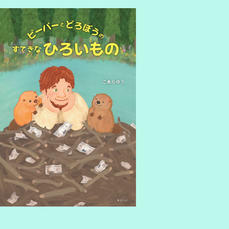
utras of Japanese Buddhism
amous Japanese Poems
ommissioned work